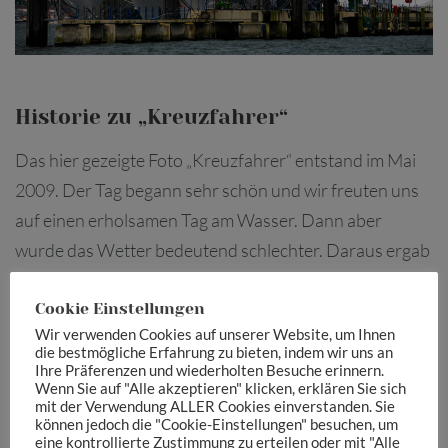
Historie zu „Kreuzfahrer“
Das hier gezeigte Foto „Kreuzfahrer“ entstand im Mai
2009. Der Tag begann sehr schön und wir freuten uns
auf einen erholsamen Tag am Wasser. Dann aber
wurde das Wetter bedeutend schlechter. Daraus ergab
sich für mich ein sensationelles Lichtverhältnis, welches
Cookie Einstellungen
ich in diesem Bild festhielt.
Wir verwenden Cookies auf unserer Website, um Ihnen
die bestmögliche Erfahrung zu bieten, indem wir uns an
Die Daten
Ihre Präferenzen und wiederholten Besuche erinnern.
Wenn Sie auf "Alle akzeptieren" klicken, erklären Sie sich
Datum: 21.o5.2009
mit der Verwendung ALLER Cookies einverstanden. Sie
können jedoch die "Cookie-Einstellungen" besuchen, um
Kamera: NIKON D300
eine kontrollierte Zustimmung zu erteilen oder mit "Alle