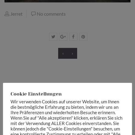
Jerret
No comments
‹
›
Cookie Einstellungen
Schreibe einen Kommentar
Wir verwenden Cookies auf unserer Website, um Ihnen
die bestmögliche Erfahrung zu bieten, indem wir uns an
Deine E-Mail-Adresse wird nicht veröffentlicht.
Erforderliche
Ihre Präferenzen und wiederholten Besuche erinnern.
Wenn Sie auf "Alle akzeptieren" klicken, erklären Sie sich
Felder sind mit
*
markiert
mit der Verwendung ALLER Cookies einverstanden. Sie
können jedoch die "Cookie-Einstellungen" besuchen, um
Your message
eine kontrollierte Zustimmung zu erteilen oder mit "Alle