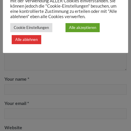
mit der Verwendung ALLER Cookies einverstanden. Sie
Deine E-Mail-Adresse wird nicht veröffentlicht.
Erforderliche
können jedoch die "Cookie-Einstellungen" besuchen, um
Felder sind mit
*
markiert
eine kontrollierte Zustimmung zu erteilen oder mit "Alle
ablehnen" eben alle Cookies verwerfen.
Your message
Cookie Einstellungen
Alle akzeptieren
Alle ablehnen
Your name *
Your email *
Website