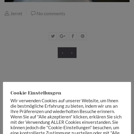
Jerret
No comments
‹
›
Cookie Einstellungen
Schreibe einen Kommentar
Wir verwenden Cookies auf unserer Website, um Ihnen
die bestmögliche Erfahrung zu bieten, indem wir uns an
Deine E-Mail-Adresse wird nicht veröffentlicht.
Erforderliche
Ihre Präferenzen und wiederholten Besuche erinnern.
Wenn Sie auf "Alle akzeptieren" klicken, erklären Sie sich
Felder sind mit
*
markiert
mit der Verwendung ALLER Cookies einverstanden. Sie
können jedoch die "Cookie-Einstellungen" besuchen, um
Your message
eine kontrollierte Zustimmung zu erteilen oder mit "Alle